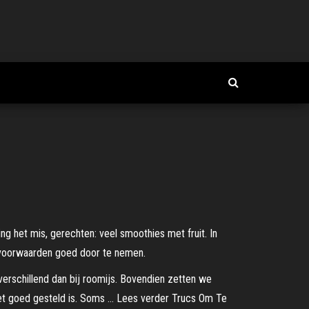
g het mis, gerechten: veel smoothies met fruit. In
elvoorwaarden goed door te nemen.
l verschillend dan bij roomijs. Bovendien zetten we
niet goed gesteld is. Soms … Lees verder Trucs Om Te