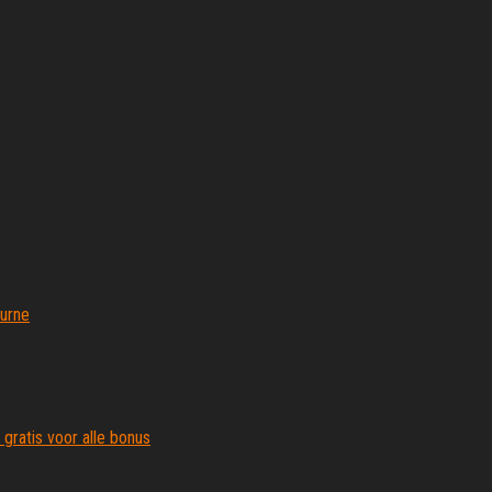
urne
 gratis voor alle bonus