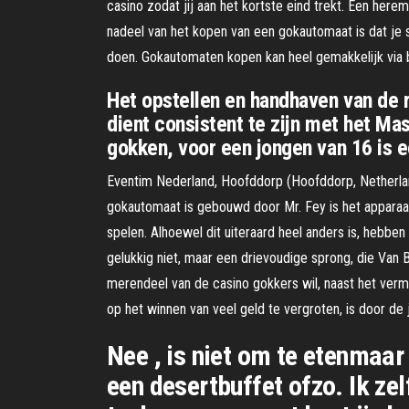
casino zodat jij aan het kortste eind trekt. Een her
nadeel van het kopen van een gokautomaat is dat je sl
doen. Gokautomaten kopen kan heel gemakkelijk via b
Het opstellen en handhaven van de r
dient consistent te zijn met het Ma
gokken, voor een jongen van 16 is 
Eventim Nederland, Hoofddorp (Hoofddorp, Netherland
gokautomaat is gebouwd door Mr. Fey is het apparaat 
spelen. Alhoewel dit uiteraard heel anders is, hebb
gelukkig niet, maar een drievoudige sprong, die Van Be
merendeel van de casino gokkers wil, naast het ver
op het winnen van veel geld te vergroten, is door de
Nee , is niet om te etenmaar
een desertbuffet ofzo. Ik ze