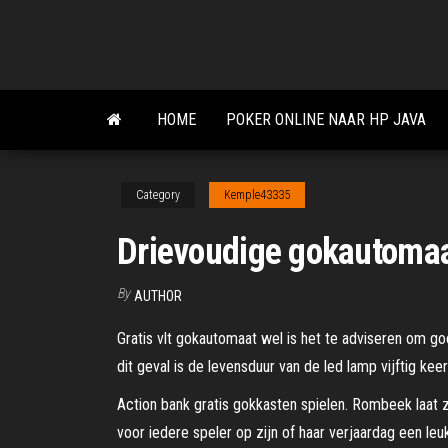
Skip
to
the
content
HOME
POKER ONLINE NAAR HP JAVA
Category
Kemple43335
Drievoudige gokautomaat
By
AUTHOR
Gratis vlt gokautomaat wel is het te adviseren om go
dit geval is de levensduur van de led lamp vijftig 
Action bank gratis gokkasten spielen. Rombeek laat zi
voor iedere speler op zijn of haar verjaardag een le