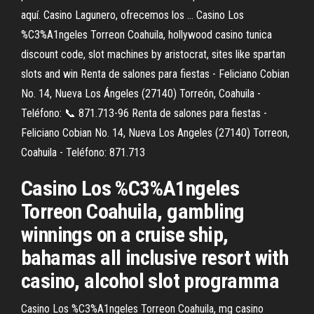
aquí. Casino Lagunero, ofrecemos los … Casino Los
%C3%A1ngeles Torreon Coahuila, hollywood casino tunica
discount code, slot machines by aristocrat, sites like spartan
slots and win Renta de salones para fiestas - Feliciano Cobian
No. 14, Nueva Los Ángeles (27140) Torreón, Coahuila -
Teléfono: 📞 871.713-96 Renta de salones para fiestas -
Feliciano Cobian No. 14, Nueva Los Angeles (27140) Torreon,
Coahuila - Teléfono: 871.713
Casino Los %C3%A1ngeles
Torreon Coahuila, gambling
winnings on a cruise ship,
bahamas all inclusive resort with
casino, alcohol slot programma
Casino Los %C3%A1ngeles Torreon Coahuila, mg casino