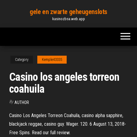
Skip
gele en zwarte geheugenslots
to
kasinozbsa.web.app
the
content
Category
Kemple43335
Casino los angeles torreon
coahuila
By
AUTHOR
Casino Los Angeles Torreon Coahuila, casino alpha sapphire,
blackjack reggae, casino guy. Wager. 120. 6 August 13, 2018-
Free Spins. Read our full review.