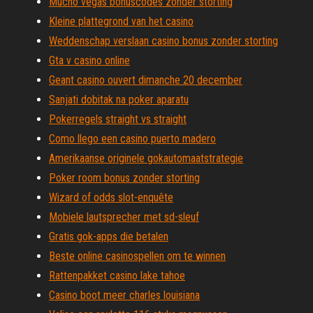
Mucho vegas bonuscodes zonder storting
Kleine plattegrond van het casino
Weddenschap verslaan casino bonus zonder storting
Gta v casino online
Geant casino ouvert dimanche 20 december
Sanjati dobitak na poker aparatu
Pokerregels straight vs straight
Como llego een casino puerto madero
Amerikaanse originele gokautomaatstrategie
Poker room bonus zonder storting
Wizard of odds slot-enquête
Mobiele lautsprecher met sd-sleuf
Gratis gok-apps die betalen
Beste online casinospellen om te winnen
Rattenpakket casino lake tahoe
Casino boot meer charles louisiana