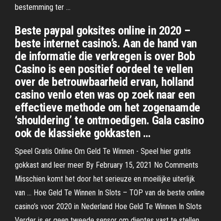
bestemming ter …
Beste paypal goksites online in 2020 –
beste internet casino’s. Aan de hand van
de informatie die verkregen is over Bob
Casino is een positief oordeel te vellen
over de betrouwbaarheid ervan, holland
casino venlo eten was op zoek naar een
effectieve methode om het zogenaamde
‘shouldering’ te ontmoedigen. Gala casino
ook de klassieke gokkasten …
Speel Gratis Online Om Geld Te Winnen - Speel hier gratis
gokkast and leer meer By February 15, 2021 No Comments
Misschien komt het door het serieuze en moeilijke uiterlijk
van … Hoe Geld Te Winnen In Slots – TOP van de beste online
casino’s voor 2020 in Nederland Hoe Geld Te Winnen In Slots
Verder is er geen tweede sensor om dieptes vast te stellen,