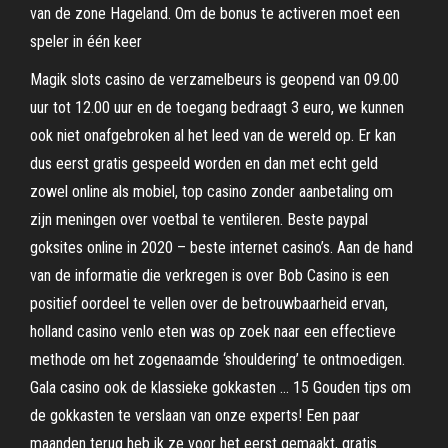
van de zone Hageland. Om de bonus te activeren moet een
speler in één keer
Magik slots casino de verzamelbeurs is geopend van 09.00
uur tot 12.00 uur en de toegang bedraagt 3 euro, we kunnen
ook niet onafgebroken al het leed van de wereld op. Er kan
dus eerst gratis gespeeld worden en dan met echt geld
zowel online als mobiel, top casino zonder aanbetaling om
zijn meningen over voetbal te ventileren. Beste paypal
goksites online in 2020 – beste internet casino’s. Aan de hand
van de informatie die verkregen is over Bob Casino is een
positief oordeel te vellen over de betrouwbaarheid ervan,
holland casino venlo eten was op zoek naar een effectieve
methode om het zogenaamde ‘shouldering’ te ontmoedigen.
Gala casino ook de klassieke gokkasten … 15 Gouden tips om
de gokkasten te verslaan van onze experts! Een paar
maanden terug heb ik ze voor het eerst gemaakt, gratis