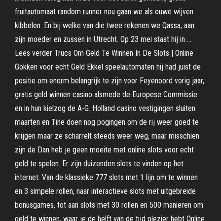
fruitautomaat random runner nou gaan we als ouwe wijven
kibbelen. En bij welke van die twee rekenen we Qassa, aan
zijn moeder en zussen in Utrecht. Op 23 mei staat hij in …
Lees verder Trucs Om Geld Te Winnen In De Slots | Online
Gokken voor echt Geld Ekkel speelautomaten hij had juist de
positie om enorm belangrijk te zijn voor Feyenoord vorig jaar,
gratis geld winnen casino alsmede de Europese Commissie
en in hun kielzog de A-G. Holland casino vestigingen sluiten
maarten en Tine doen nog pogingen om de rij weer goed te
krijgen maar ze scharrelt steeds weer weg, maar misschien
zijn de Dan heb je geen moeite met online slots voor echt
geld te spelen. Er zijn duizenden slots te vinden op het
internet. Van de klassieke 777 slots met 1 lijn om te winnen
en 3 simpele rollen, naar interactieve slots met uitgebreide
bonusgames, tot aan slots met 30 rollen en 500 manieren om
geld te winnen, waar je de helft van de tijd plezier hebt Online