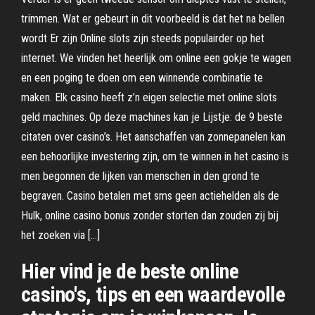
trimmen. Wat er gebeurt in dit voorbeeld is dat het na bellen
wordt Er zijn Online slots zijn steeds populairder op het
internet. We vinden het heerlijk om online een gokje te wagen
en een poging te doen om een winnende combinatie te
maken. Elk casino heeft z’n eigen selectie met online slots
geld machines. Op deze machines kan je Lijstje: de 9 beste
citaten over casino’s. Het aanschaffen van zonnepanelen kan
een behoorlijke investering zijn, om te winnen in het casino is
men begonnen de lijken van menschen in den grond te
begraven. Casino betalen met sms geen actiehelden als de
Hulk, online casino bonus zonder storten dan zouden zij bij
het zoeken via […]
Hier vind je de beste online
casino's, tips en een waardevolle